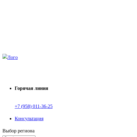
Перейти
simf@mvsteel.ru
к
Производство
содержимому
О компании
Реквизиты
Доставка
Услуги
Калькулятор
Стандарты и госты
Стали AISI
Стали ГОСТ
Контакты
Собственное производство
Горячая линия
+7 (958) 011-36-25
Консультация
Выбор региона