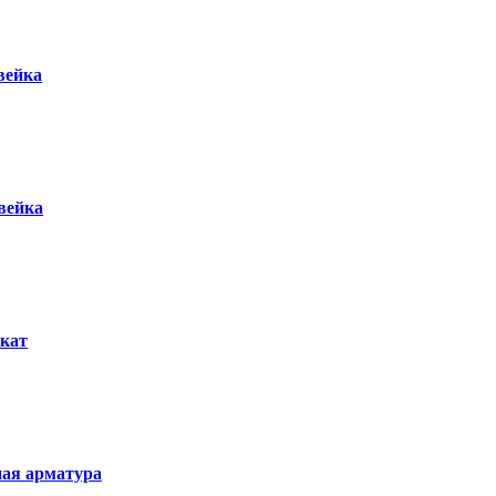
вейка
вейка
кат
ая арматура