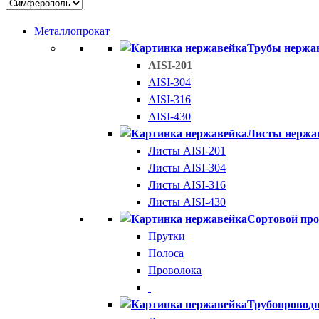
Металлопрокат
Трубы нержа
AISI-201
AISI-304
AISI-316
AISI-430
Листы нержа
Листы AISI-201
Листы AISI-304
Листы AISI-316
Листы AISI-430
Сортовой про
Прутки
Полоса
Проволока
Трубопроводн