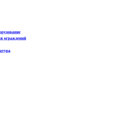
орудование
я ограждений
атура